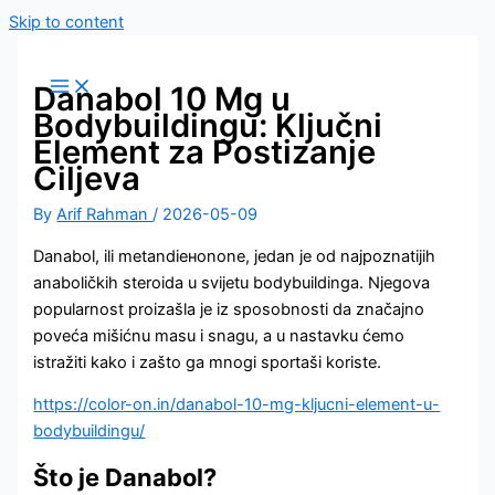
Skip to content
Danabol 10 Mg u
Bodybuildingu: Ključni
Element za Postizanje
Ciljeva
By
Arif Rahman
/
2026-05-09
Danabol, ili metandiенonone, jedan je od najpoznatijih
anaboličkih steroida u svijetu bodybuildinga. Njegova
popularnost proizašla je iz sposobnosti da značajno
poveća mišićnu masu i snagu, a u nastavku ćemo
istražiti kako i zašto ga mnogi sportaši koriste.
https://color-on.in/danabol-10-mg-kljucni-element-u-
bodybuildingu/
Što je Danabol?