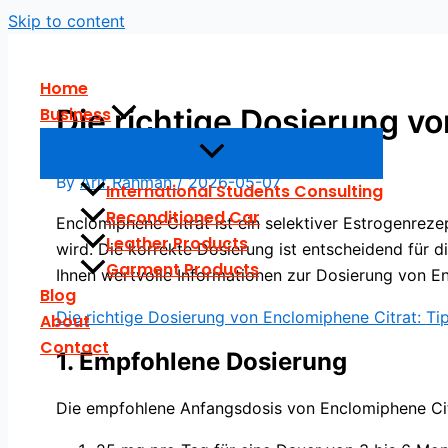
Skip to content
Home
Die richtige Dosierung vo
Business
Anwendung
By
Arif Rahman
/
2026-05-07
International Students Consulting
Reconditioned Car
Enclomiphene Citrat ist ein selektiver Estrogenre
Leather Products
wird. Die korrekte Dosierung ist entscheidend für d
Garment Products
Ihnen wertvolle Informationen zur Dosierung von En
Blog
Die richtige Dosierung von Enclomiphene Citrat: T
About
Contact
1. Empfohlene Dosierung
Die empfohlene Anfangsdosis von Enclomiphene Citr