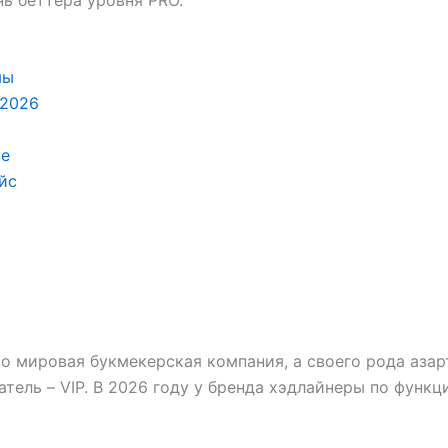
мы
 2026
ве
йс
то мировая букмекерская компания, а своего рода азар
тель – VIP. В 2026 году у бренда хэдлайнеры по функц