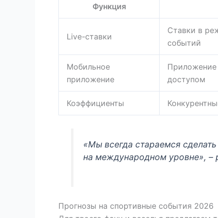
Функция
Ставки в ре
Live-ставки
событий
Мобильное
Приложение 
приложение
доступом
Коэффициенты
Конкурентны
«Мы всегда стараемся сделать
на международном уровне», – 
Прогнозы на спортивные события 2026