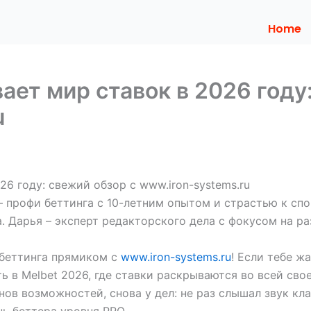
Home
ает мир ставок в 2026 году
u
26 году: свежий обзор с www.iron-systems.ru
 – профи беттинга с 10-летним опытом и страстью к спо
а
. Дарья – эксперт редакторского дела с фокусом на ра
 беттинга прямиком с
www.iron-systems.ru
! Если тебе ж
 в Melbet 2026, где ставки раскрываются во всей свое
нов возможностей, снова у дел: не раз слышал звук кл
знь беттера уровня PRO.