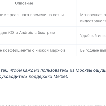
Описание
жиме реального времени на сотни
Мгновенная р
видеотрансл
для iOS и Android с быстрым
Удобный инте
е коэффициенты с низкой маржой
Выгодные вы
 так, чтобы каждый пользователь из Москвы ощущ
руководитель поддержки Melbet.