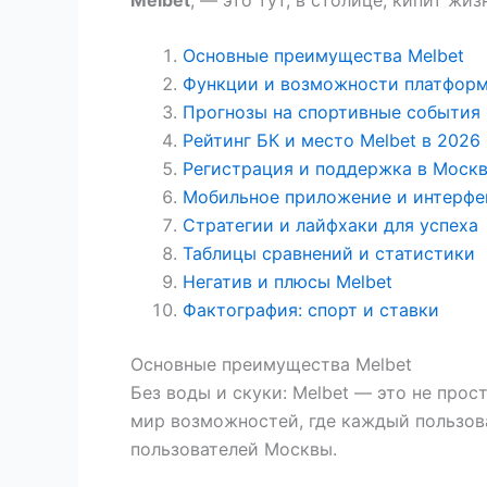
Основные преимущества Melbet
Функции и возможности платфор
Прогнозы на спортивные события
Рейтинг БК и место Melbet в 2026
Регистрация и поддержка в Моск
Мобильное приложение и интерфе
Стратегии и лайфхаки для успеха
Таблицы сравнений и статистики
Негатив и плюсы Melbet
Фактография: спорт и ставки
Основные преимущества Melbet
Без воды и скуки: Melbet — это не прос
мир возможностей, где каждый пользова
пользователей Москвы.