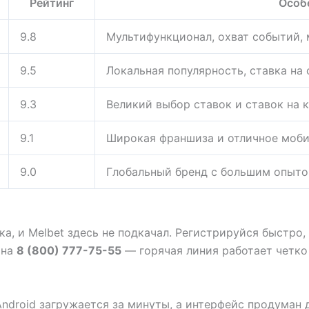
Рейтинг
Особ
9.8
Мультифункционал, охват событий,
9.5
Локальная популярность, ставка на
9.3
Великий выбор ставок и ставок на 
9.1
Широкая франшиза и отличное моб
9.0
Глобальный бренд с большим опыто
, и Melbet здесь не подкачал. Регистрируйся быстро, 
 на
8 (800) 777-75-55
— горячая линия работает четко
ndroid загружается за минуты, а интерфейс продуман д