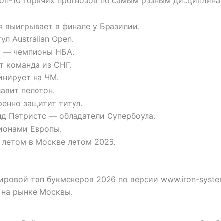
топ-10 горячих прогнозов по самым разным дисциплинам
я выигрывает в финале у Бразилии.
л Australian Open.
с — чемпионы НБА.
ет команда из СНГ.
инирует на ЧМ.
авит пелотон.
ренно защитит титул.
д Пэтриотс — обладатели Супербоула.
ионами Европы.
 летом в Москве летом 2026.
ировой топ букмекеров 2026 по версии www.iron-system
 на рынке Москвы.