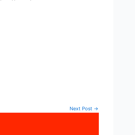
Next Post
→