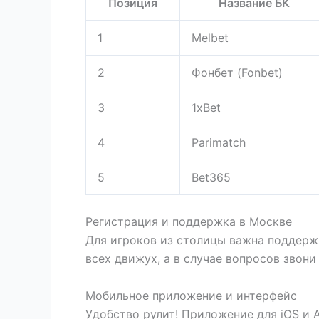
Позиция
Название БК
1
Melbet
2
Фонбет (Fonbet)
3
1xBet
4
Parimatch
5
Bet365
Регистрация и поддержка в Москве
Для игроков из столицы важна поддержка
всех движух, а в случае вопросов звони
Мобильное приложение и интерфейс
Удобство рулит! Приложение для iOS и A