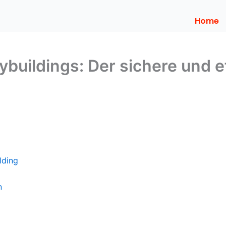
Home
buildings: Der sichere und ef
lding
n