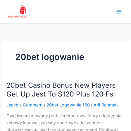
Skip
to
content
20bet logowanie
20bet Casino Bonus New Players
20bet
Casino
Get Up Jest To $120 Plus 120 Fs
Bonus
Leave a Comment
/
20bet Logowanie 160
/
Arif Rahman
New
Players
Owo licencjonowany portal internetowy, który udostępnia
Get
zabawy losowe i zakłady sportowe adekwatnie z
Up
obowiązującymi międzynarodowymi wzorami. Ponieważ