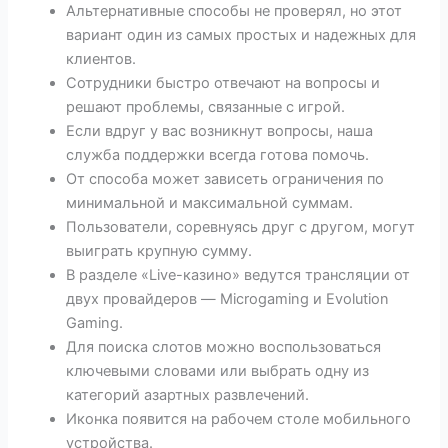
Альтернативные способы не проверял, но этот
вариант один из самых простых и надежных для
клиентов.
Сотрудники быстро отвечают на вопросы и
решают проблемы, связанные с игрой.
Если вдруг у вас возникнут вопросы, наша
служба поддержки всегда готова помочь.
От способа может зависеть ограничения по
минимальной и максимальной суммам.
Пользователи, соревнуясь друг с другом, могут
выиграть крупную сумму.
В разделе «Live-казино» ведутся трансляции от
двух провайдеров — Microgaming и Evolution
Gaming.
Для поиска слотов можно воспользоваться
ключевыми словами или выбрать одну из
категорий азартных развлечений.
Иконка появится на рабочем столе мобильного
устройства.