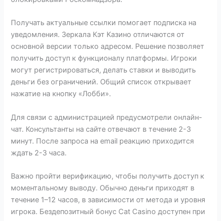
Получать актуальные ссылки помогает подписка на
уведомления. Зеркала Кэт Казино отличаются от
основной версии только адресом. Решение позволяет
получить доступ к функционалу платформы. Игроки
могут регистрироваться, делать ставки и выводить
деньги без ограничений. Общий список открывает
нажатие на кнопку «Лобби».
Для связи с администрацией предусмотрели онлайн-
чат. Консультанты на сайте отвечают в течение 2-3
минут. После запроса на email реакцию приходится
ждать 2-3 часа.
Важно пройти верификацию, чтобы получить доступ к
моментальному выводу. Обычно деньги приходят в
течение 1–12 часов, в зависимости от метода и уровня
игрока. Бездепозитный бонус Cat Casino доступен при