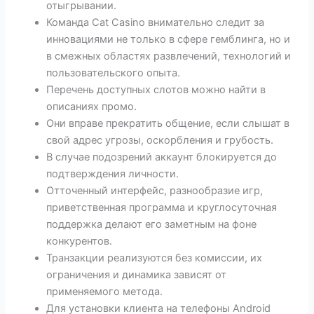
отыгрывании.
Команда Cat Casino внимательно следит за
инновациями не только в сфере гемблинга, но и
в смежных областях развлечений, технологий и
пользовательского опыта.
Перечень доступных слотов можно найти в
описаниях промо.
Они вправе прекратить общение, если слышат в
свой адрес угрозы, оскорбления и грубость.
В случае подозрений аккаунт блокируется до
подтверждения личности.
Отточенный интерфейс, разнообразие игр,
приветственная программа и круглосуточная
поддержка делают его заметным на фоне
конкурентов.
Транзакции реализуются без комиссии, их
ограничения и динамика зависят от
применяемого метода.
Для установки клиента на телефоны Android