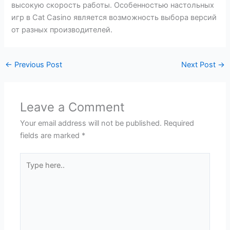
высокую скорость работы. Особенностью настольных
игр в Cat Casino является возможность выбора версий
от разных производителей.
←
Previous Post
Next Post
→
Leave a Comment
Your email address will not be published.
Required
fields are marked
*
Type
here..