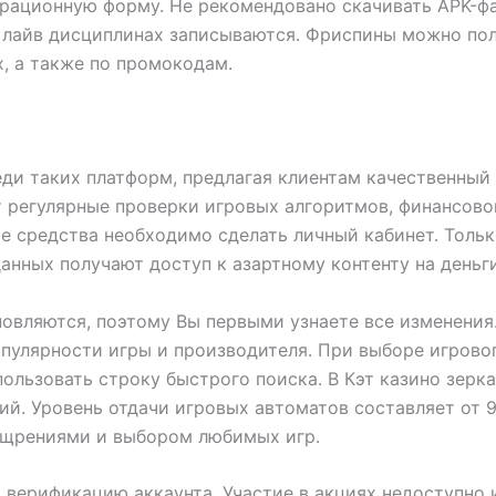
трационную форму. Не рекомендовано скачивать APK-фа
в лайв дисциплинах записываются. Фриспины можно пол
х, а также по промокодам.
еди таких платформ, предлагая клиентам качественный
т регулярные проверки игровых алгоритмов, финансово
ие средства необходимо сделать личный кабинет. Толь
нных получают доступ к азартному контенту на деньги
новляются, поэтому Вы первыми узнаете все изменения.
опулярности игры и производителя. При выборе игрово
ользовать строку быстрого поиска. В Кэт казино зерк
ий. Уровень отдачи игровых автоматов составляет от 9
щрениями и выбором любимых игр.
и верификацию аккаунта. Участие в акциях недоступн