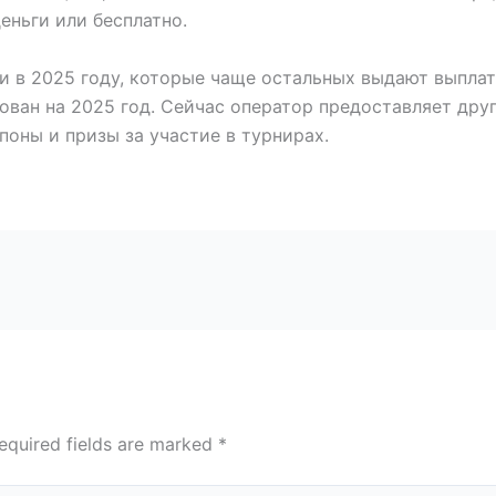
еньги или бесплатно.
ги в 2025 году, которые чаще остальных выдают выплат
ован на 2025 год. Сейчас оператор предоставляет дру
поны и призы за участие в турнирах.
equired fields are marked
*