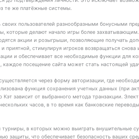
ез те же платёжные системы.
ть своих пользователей разнообразными бонусными пр
ы, которые делают начало игры более захватывающим.
водятся акции и розыгрыши, позволяющие получать до
и приятной, стимулируя игроков возвращаться снова 
ции и обеспечивает все необходимые функции для ко
каждое посещение сайта может стать настоящей удач
 осуществляется через форму авторизации, где необход
ализована функция сохранения учетных данных (при а
о Кэт зависит от выбранного метода транзакции. Элект
нескольких часов, в то время как банковские перевод
я турниры, в которых можно выиграть внушительные с
нью защиты, что обеспечивает безопасность ваших сре