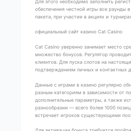
Для этого необходимо заполнить регис
обеспечения честной игры все раунды 
пакета, при участии в акциях и турнира
официальный сайт казино Cat Casino
Cat Casino уверенно занимает место ср
множество бонусов. Регулятор проводи
клиентов. Для пуска слотов на настоящ
подтверждением личных и контактных да
Данные с играми в казино регулярно об
разным категориям в зависимости от п
дополнительные параметры, а также исп
разнообразии — всего более 1000 позиц
встречает игроков существующими поо
Для активации бонуса требуется пройт