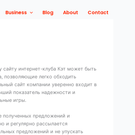
Business
Blog
About
Contact
у сайту интернет-клуба Кэт может быть
а, позволяющие легко обходить
льный сайт компании уверенно входит в
учший показатель надежности и
льные игры.
ве полученных предложений и
но и регулярно рассылается
альных предложений и не упускать