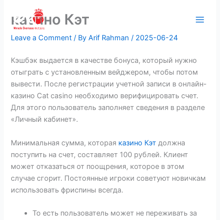
Skip
казино Кэт
to
content
Leave a Comment
/ By
Arif Rahman
/
2025-06-24
Кэшбэк выдается в качестве бонуса, который нужно
отыграть с установленным вейджером, чтобы потом
вывести. После регистрации учетной записи в онлайн-
казино Cat casino необходимо верифицировать счет.
Для этого пользователь заполняет сведения в разделе
«Личный кабинет».
Минимальная сумма, которая
казино Кэт
должна
поступить на счет, составляет 100 рублей. Клиент
может отказаться от поощрения, которое в этом
случае сгорит. Постоянные игроки советуют новичкам
использовать фриспины всегда.
То есть пользователь может не переживать за