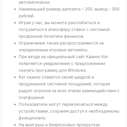
автоматически.
Наименьший размер депозита – 200, вывод – 300
рублей.
Играя у нас, вы можете расслабиться и
погрузиться в атмосферу ставок с системой
прозрачной политики финансов.
Ограничения также распространяются на
определенные игровые автоматы.
При входе на официальный сайт Казино Кэт
появляется уведомление с предложением
скачать программу для Windows.
Кэт казино славится своей щедрой и
продуманной системой поощрений, которая
радует игроков на всех этапах взаимодействия с
платформой.
Пользователи могут переключаться между
устройствами, сохраняя доступ к необходимому
функционалу.
На выигрыш в безрисковых прокрутках