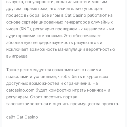
выпуска, популярности, волатильности и многим
другим параметрам, что значительно упрощает
процесс выбора. Все игры в Cat Casino работают на
основе сертифицированных генераторов случайных
чисел (RNG), регулярно проверяемых независимыми
аудиторскими компаниями. Это обеспечивает
абсолютную непредсказуемость результатов и
исключает возможность манипуляции вероятностью
выигрыша.
Также рекомендуется ознакомиться с нашими
правилами и условиями, чтобы быть в курсе всех
доступных возможностей и ограничений. На
catcasino.com будет комфортно играть новичкам и
регулярам. Стоит посетить портал,
зарегистрироваться и оценить преимущества проекта.
сайт Cat Casino