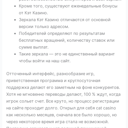
Кроме того, существуют еженедельные бонусы
от Кэт Казино.
Зеркала Кэт Казино отличаются от основной
версии только адресом.
Победителей определяют по результатам
бесплатных вращений, количеству ставок или
сумме выплат.
Такие зеркала — это не единственный вариант
чтобы войти на наш сайт.
Отточенный интерфейс, разнообразие игр,
приветственная программа и круглосуточная
поддержка делают его заметным на фоне конкурентов.
Хотя не мгновенно переводы делают, 100 % ждут, когда
игрок сольет счет. Все круто, но процесс регистрации
на сайте проходит долго. Открыл для себя cat casino
как несколько месяцев, сначала все было хорошо, но
через некоторое время игра стала не возможной.