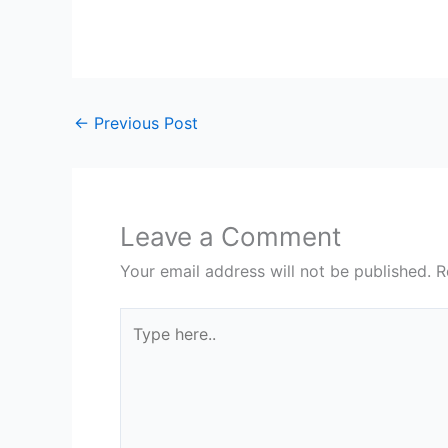
←
Previous Post
Leave a Comment
Your email address will not be published.
R
Type
here..