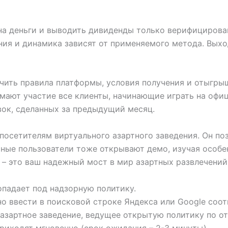
 на деньги и выводить дивиденды только верифициров
ния и динамика зависят от применяемого метода. Выхо
чить правила платформы, условия получения и отыгрыш
имают участие все клиенты, начинающие играть на офиц
вок, сделанных за предыдущий месяц.
посетителям виртуального азартного заведения. Он поз
ные пользователи тоже открывают демо, изучая особе
 – это ваш надежный мост в мир азартных развлечений,
опадает под надзорную политику.
но ввести в поисковой строке Яндекса или Google соо
 азартное заведение, ведущее открытую политику по о
риходят мгновенно (срок ожидания – 2-3 минуты).