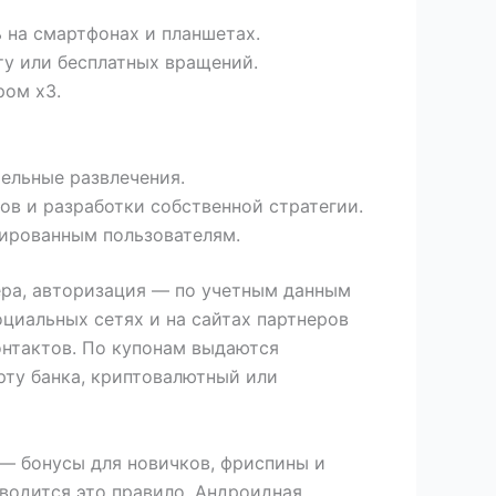
 на смартфонах и планшетах.
у или бесплатных вращений.
ром х3.
тельные развлечения.
в и разработки собственной стратегии.
цированным пользователям.
ера, авторизация — по учетным данным
циальных сетях и на сайтах партнеров
нтактов. По купонам выдаются
рту банка, криптовалютный или
— бонусы для новичков, фриспины и
вводится это правило. Андроидная