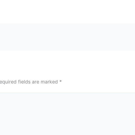
equired fields are marked
*