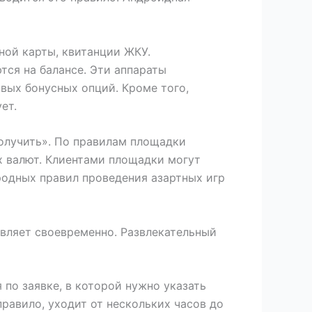
ной карты, квитанции ЖКУ.
тся на балансе. Эти аппараты
вых бонусных опций. Кроме того,
ет.
Получить». По правилам площадки
х валют. Клиентами площадки могут
родных правил проведения азартных игр
вляет своевременно. Развлекательный
по заявке, в которой нужно указать
правило, уходит от нескольких часов до