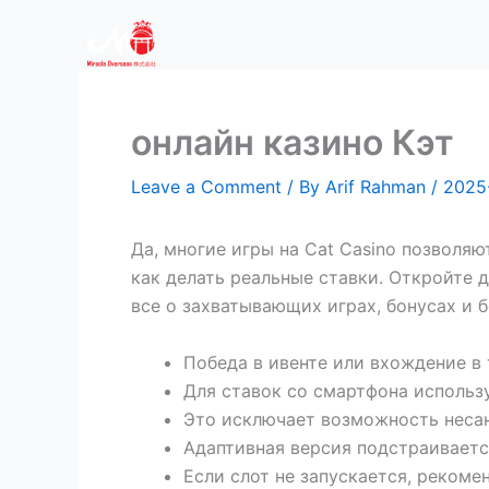
Skip
to
content
онлайн казино Кэт
Leave a Comment
/ By
Arif Rahman
/
2025
Да, многие игры на Cat Casino позволя
как делать реальные ставки. Откройте 
все о захватывающих играх, бонусах и 
Победа в ивенте или вхождение в
Для ставок со смартфона использ
Это исключает возможность неса
Адаптивная версия подстраивается
Если слот не запускается, рекоме