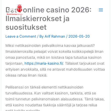
Skip
Best online casino 2026:
to
content
Ilmaiskierrokset ja
suositukset
Leave a Comment
/ By
Arif Rahman
/
2026-05-20
Miksi nettikasinoiden pelivalikoima kasvaa jatkuvasti?
Ilmaiskierroksilla pelaajat voivat kokeilla kolikkopelejä ilman
omaa panostusta, mikä on loistava tapa tutustua kasinon
tarjontaan,
https://maria-kasino.fi/
. Tällaiset tarjoukset ovat
erityisen arvokkaita, sillä ne antavat mahdollisuuden voittaa
oikeaa rahaa ilman riskiä.
Pelilisenssi on tärkeä elementti nettikasinoiden
turvallisuudessa. Kun valitset kasinon, tarkista, että se
toimii tunnetun peliviranomaisen alaisuudessa. Tämä takaa,
että kasino noudattaa tiukkoja sääntöjä ja tarjoaa reilua
peliä kaikille pelaajille.