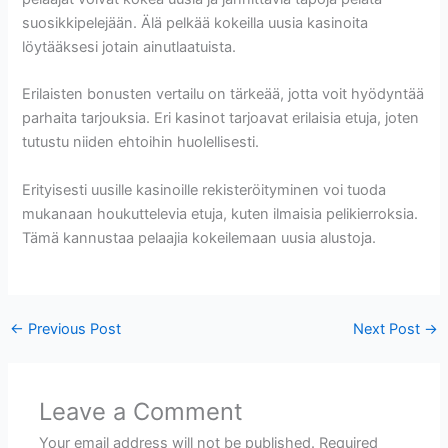
suosikkipelejään. Älä pelkää kokeilla uusia kasinoita
löytääksesi jotain ainutlaatuista.
Erilaisten bonusten vertailu on tärkeää, jotta voit hyödyntää
parhaita tarjouksia. Eri kasinot tarjoavat erilaisia etuja, joten
tutustu niiden ehtoihin huolellisesti.
Erityisesti uusille kasinoille rekisteröityminen voi tuoda
mukanaan houkuttelevia etuja, kuten ilmaisia pelikierroksia.
Tämä kannustaa pelaajia kokeilemaan uusia alustoja.
←
Previous Post
Next Post
→
Leave a Comment
Your email address will not be published.
Required