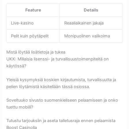
Feature
Details
Live-kasino
Reaaliaikainen jakaja
Pelit kuin pöytäpelit
Monipuolinen valikoima
Mistä löytää lisätietoja ja tukea
UKK: Millaisia lisenssi- ja turvallisuustoimenpiteitä on
käytössä?
Yleisiä kysymyksiä koskien kirjautumista, turvallisuutta ja
pelien löytämistä käsitellään tässä osiossa.
Soveltuuko sivusto suomenkieliseen pelaamiseen ja onko
tuettu mobiili?
Tutustu tarjouksiin ja aseta talletusraja ennen pelaamista
Boost Casinolla