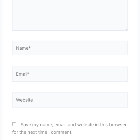
Name*
Email*
Website
Save my name, email, and website in this browser
for the next time I comment.