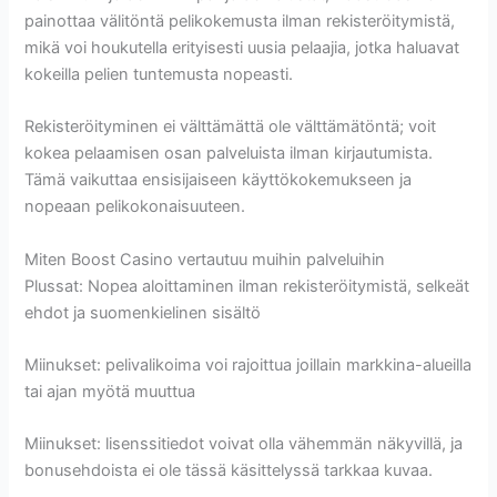
painottaa välitöntä pelikokemusta ilman rekisteröitymistä,
mikä voi houkutella erityisesti uusia pelaajia, jotka haluavat
kokeilla pelien tuntemusta nopeasti.
Rekisteröityminen ei välttämättä ole välttämätöntä; voit
kokea pelaamisen osan palveluista ilman kirjautumista.
Tämä vaikuttaa ensisijaiseen käyttökokemukseen ja
nopeaan pelikokonaisuuteen.
Miten Boost Casino vertautuu muihin palveluihin
Plussat: Nopea aloittaminen ilman rekisteröitymistä, selkeät
ehdot ja suomenkielinen sisältö
Miinukset: pelivalikoima voi rajoittua joillain markkina-alueilla
tai ajan myötä muuttua
Miinukset: lisenssitiedot voivat olla vähemmän näkyvillä, ja
bonusehdoista ei ole tässä käsittelyssä tarkkaa kuvaa.