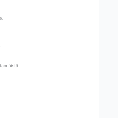
a.
.
tännöistä.