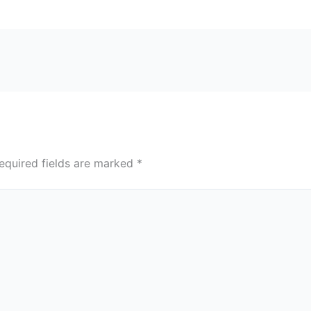
equired fields are marked
*