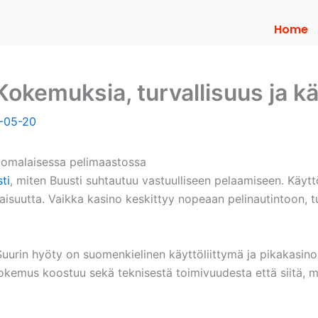
Home
Kokemuksia, turvallisuus ja k
-05-20
uomalaisessa pelimaastossa
ti
, miten Buusti suhtautuu vastuulliseen pelaamiseen. Käyttö
isuutta. Vaikka kasino keskittyy nopeaan pelinautintoon, t
e? Suurin hyöty on suomenkielinen käyttöliittymä ja pikakasi
kemus koostuu sekä teknisestä toimivuudesta että siitä, mit