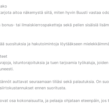
jako
rjota aitoa näkemystä siitä, miten hyvin Buusti vastaa odo
ä bonus- tai ilmaiskierrospaketteja sekä pelien sisäisiä lis
ntää suosituksia ja hakutoimintoja löytääkseen mielekkäim
tteet
rajoja, istuntorajoituksia ja tuen tarjoamia työkaluja, joiden
uneesti.
nnöt auttavat seuraamaan tiliäsi sekä palautuksia. On suosi
iirtokustannukset ennen suoritusta.
 ovat osa kokonaisuutta, ja pelaaja ohjataan eteenpäin, jos 