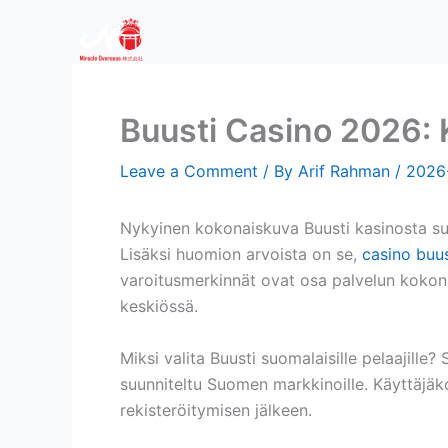
Skip
to
content
Buusti Casino 2026: 
Leave a Comment
/ By
Arif Rahman
/
2026
Nykyinen kokonaiskuva Buusti kasinosta s
Lisäksi huomion arvoista on se,
casino buus
varoitusmerkinnät ovat osa palvelun kokona
keskiössä.
Miksi valita Buusti suomalaisille pelaajill
suunniteltu Suomen markkinoille. Käyttäjäko
rekisteröitymisen jälkeen.