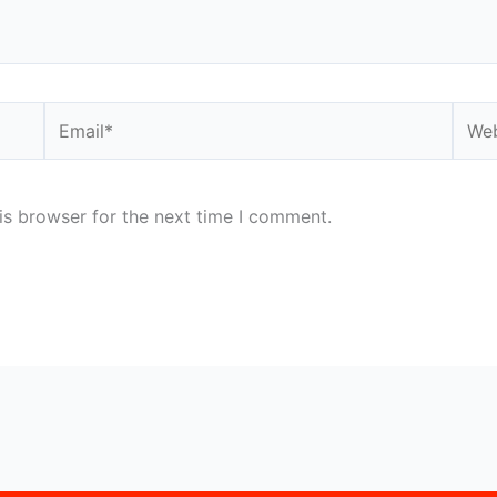
Email*
Webs
is browser for the next time I comment.