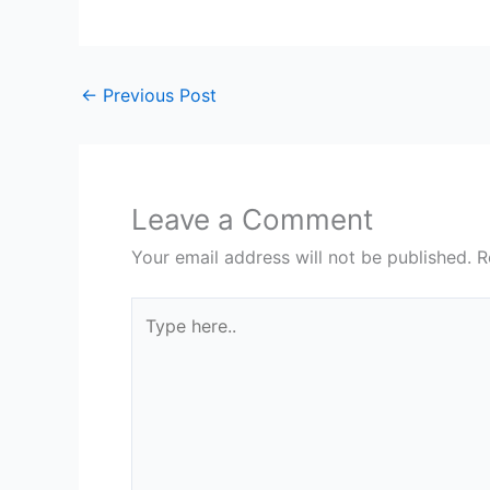
←
Previous Post
Leave a Comment
Your email address will not be published.
R
Type
here..