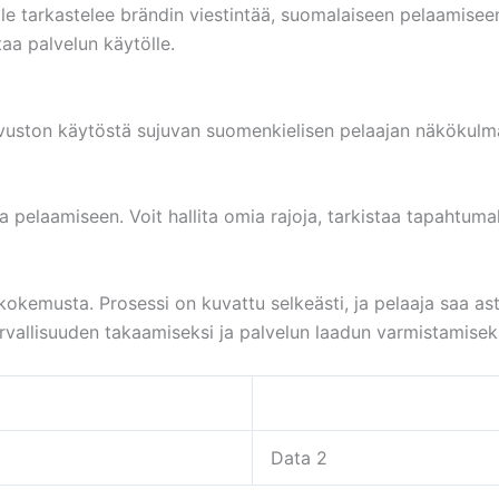
e tarkastelee brändin viestintää, suomalaiseen pelaamiseen s
aa palvelun käytölle.
ät sivuston käytöstä sujuvan suomenkielisen pelaajan näköku
ta pelaamiseen. Voit hallita omia rajoja, tarkistaa tapahtuma
okemusta. Prosessi on kuvattu selkeästi, ja pelaaja saa ast
turvallisuuden takaamiseksi ja palvelun laadun varmistamisek
Data 2