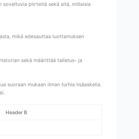
oveltuvia piirteitä sekä sitä, millaisia
lmasta, mikä edesauttaa luottamuksen
historian sekä määrittää talletus- ja
ua suoraan mukaan ilman turhia lisäaskelia.
si.
Header B