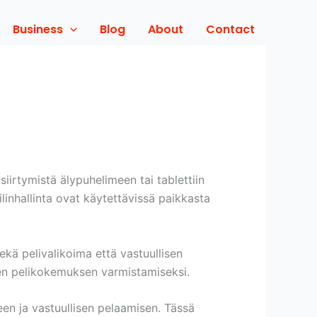
Business
Blog
About
Contact
siirtymistä älypuhelimeen tai tablettiin
ilinhallinta ovat käytettävissä paikkasta
kä pelivalikoima että vastuullisen
sen pelikokemuksen varmistamiseksi.
een ja vastuullisen pelaamisen. Tässä