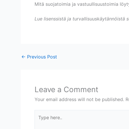
Mitä suojatoimia ja vastuullisuustoimia löyt
Lue lisenssistä ja turvallisuuskäytännöistä s
←
Previous Post
Leave a Comment
Your email address will not be published.
R
Type
here..