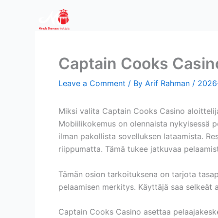
Skip
to
content
Captain Cooks Casino
Leave a Comment
/ By
Arif Rahman
/
2026
Miksi valita Captain Cooks Casino aloitteli
Mobiilikokemus on olennaista nykyisessä 
ilman pakollista sovelluksen lataamista. Resp
riippumatta. Tämä tukee jatkuvaa pelaamista
Tämän osion tarkoituksena on tarjota tasap
pelaamisen merkitys. Käyttäjä saa selkeät 
Captain Cooks Casino asettaa pelaajakeskeis