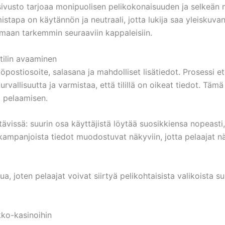
sivusto tarjoaa monipuolisen pelikokonaisuuden ja selkeän n
stapa on käytännön ja neutraali, jotta lukija saa yleiskuvan si
maan tarkemmin seuraaviin kappaleisiin.
 tilin avaaminen
postiosoite, salasana ja mahdolliset lisätiedot. Prosessi eten
urvallisuutta ja varmistaa, että tilillä on oikeat tiedot. Tä
aa pelaamisen.
tävissä: suurin osa käyttäjistä löytää suosikkiensa nopeasti,
 kampanjoista tiedot muodostuvat näkyviin, jotta pelaajat n
a, joten pelaajat voivat siirtyä pelikohtaisista valikoista s
ko-kasinoihin