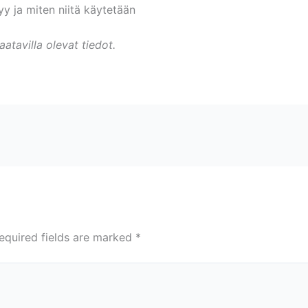
yy ja miten niitä käytetään
aatavilla olevat tiedot.
equired fields are marked
*