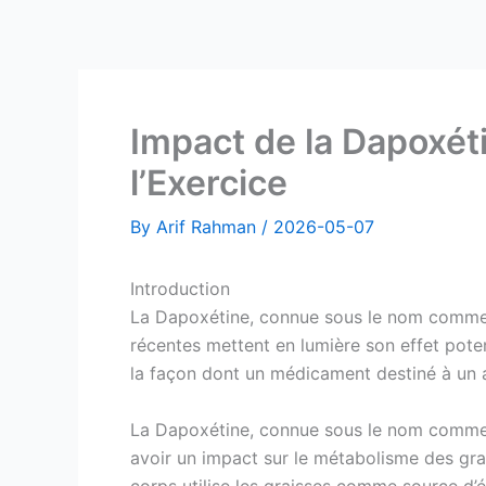
Skip
to
content
Impact de la Dapoxét
l’Exercice
By
Arif Rahman
/
2026-05-07
Introduction
La Dapoxétine, connue sous le nom commercia
récentes mettent en lumière son effet poten
la façon dont un médicament destiné à un a
La Dapoxétine, connue sous le nom commercia
avoir un impact sur le métabolisme des grai
corps utilise les graisses comme source d’é