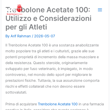
Skip
Trenbolone Acetate 100:
to
content
Utilizzo e Considerazioni
per gli Atleti
By
Arif Rahman
/
2026-05-07
Il Trenbolone Acetate 100 è una sostanza anabolizzante
molto popolare tra gli atleti e i culturisti, grazie alle sue
potenti proprietà di incremento della massa muscolare e
della resistenza. Questo steroide, originariamente
sviluppato per l’uso veterinario, è impiegato, in modo
controverso, nel mondo dello sport per migliorare le
prestazioni fisiche. Tuttavia, la sua assunzione comporta
rischi e effetti collaterali che non devono essere
sottovalutati.
Prima di acquistare
Trenbolone Acetate 100
in una farmacia
sportiva in Italia, considera che questa sostanza è