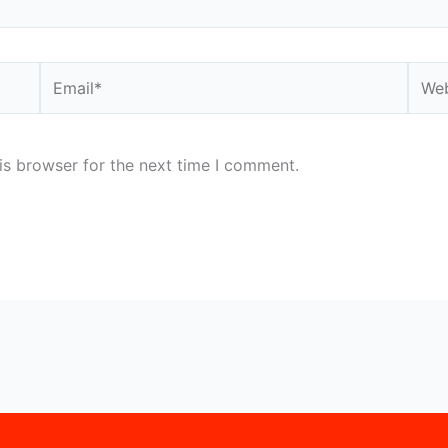
Email*
Webs
is browser for the next time I comment.