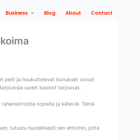
Business
Blog
About
Contact
ikoima
set pelit ja houkuttelevat bonukset voivat
ä tarjouksia uudet kasinot tarjoavat.
 rahansiirroista nopeita ja käteviä. Tämä
n, tutustu huolellisesti sen ehtoihin, jotta