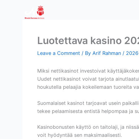
Skip
to
content
Luotettava kasino 20
Leave a Comment
/ By
Arif Rahman
/
2026
Miksi nettikasinot investoivat käyttäjäko
Uudet nettikasinot voivat tarjota ainutlaatui
houkutella pelaajia kokeilemaan tuoreita va
Suomalaiset kasinot tarjoavat usein paikalli
tekee pelaamisesta entistä helpompaa ja su
Kasinobonusten käyttö on taitolaji, ja niiss
voit hyödyntää sen maksimaalisesti.