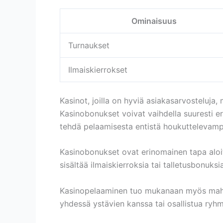
Ominaisuus
Turnaukset
Ilmaiskierrokset
Kasinot, joilla on hyviä asiakasarvosteluja,
Kasinobonukset voivat vaihdella suuresti eri
tehdä pelaamisesta entistä houkuttelevam
Kasinobonukset ovat erinomainen tapa aloitt
sisältää ilmaiskierroksia tai talletusbonuks
Kasinopelaaminen tuo mukanaan myös mahdol
yhdessä ystävien kanssa tai osallistua ryh