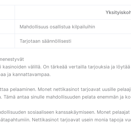
Yksityisko
Mahdollisuus osallistua kilpailuihin
Tarjotaan säännöllisesti
 menestyvät
 kasinoiden välillä. On tärkeää vertailla tarjouksia ja löytä
paa ja kannattavampaa.
aa pelaaminen. Monet nettikasinot tarjoavat uusille pelaaji
ia. Tämä antaa sinulle mahdollisuuden pelata enemmän ja kokei
lisuuden sosiaaliseen kanssakäymiseen. Monet pelaajat nau
mätapahtumiin. Nettikasinot tarjoavat usein monia tapoja v