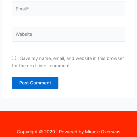
Email*
Website
Save my name, email, and website in this browser
for the next time I comment.
Copyright © 2020 | Powered by Miracle Overseas