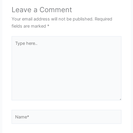
Leave a Comment
Your email address will not be published.
Required
fields are marked
*
Type
here..
Name*