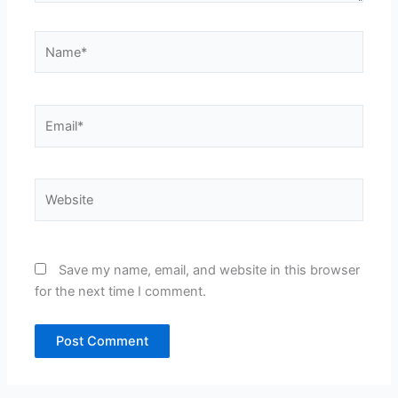
Name*
Email*
Website
Save my name, email, and website in this browser
for the next time I comment.