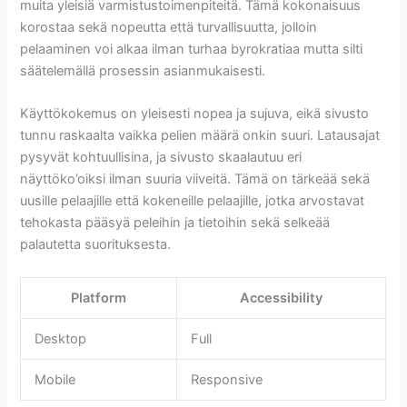
muita yleisiä varmistustoimenpiteitä. Tämä kokonaisuus
korostaa sekä nopeutta että turvallisuutta, jolloin
pelaaminen voi alkaa ilman turhaa byrokratiaa mutta silti
säätelemällä prosessin asianmukaisesti.
Käyttökokemus on yleisesti nopea ja sujuva, eikä sivusto
tunnu raskaalta vaikka pelien määrä onkin suuri. Latausajat
pysyvät kohtuullisina, ja sivusto skaalautuu eri
näyttöko’oiksi ilman suuria viiveitä. Tämä on tärkeää sekä
uusille pelaajille että kokeneille pelaajille, jotka arvostavat
tehokasta pääsyä peleihin ja tietoihin sekä selkeää
palautetta suorituksesta.
Platform
Accessibility
Desktop
Full
Mobile
Responsive