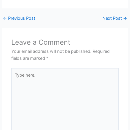
←
Previous Post
Next Post
→
Leave a Comment
Your email address will not be published.
Required
fields are marked
*
Type
here..