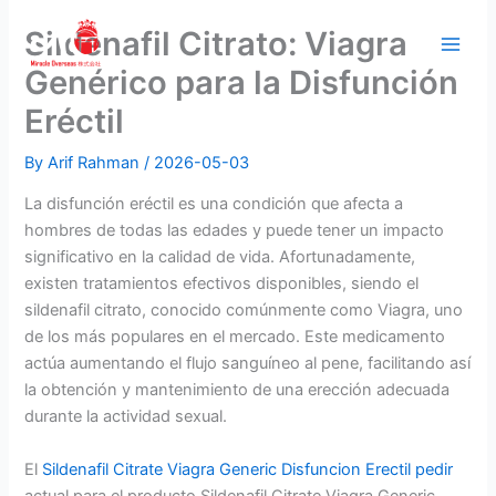
Skip
Sildenafil Citrato: Viagra
to
content
Genérico para la Disfunción
Eréctil
By
Arif Rahman
/
2026-05-03
La disfunción eréctil es una condición que afecta a
hombres de todas las edades y puede tener un impacto
significativo en la calidad de vida. Afortunadamente,
existen tratamientos efectivos disponibles, siendo el
sildenafil citrato, conocido comúnmente como Viagra, uno
de los más populares en el mercado. Este medicamento
actúa aumentando el flujo sanguíneo al pene, facilitando así
la obtención y mantenimiento de una erección adecuada
durante la actividad sexual.
El
Sildenafil Citrate Viagra Generic Disfuncion Erectil pedir
actual para el producto Sildenafil Citrate Viagra Generic