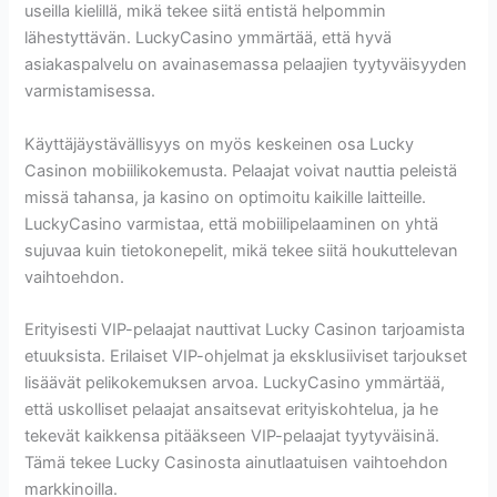
useilla kielillä, mikä tekee siitä entistä helpommin
lähestyttävän. LuckyCasino ymmärtää, että hyvä
asiakaspalvelu on avainasemassa pelaajien tyytyväisyyden
varmistamisessa.
Käyttäjäystävällisyys on myös keskeinen osa Lucky
Casinon mobiilikokemusta. Pelaajat voivat nauttia peleistä
missä tahansa, ja kasino on optimoitu kaikille laitteille.
LuckyCasino varmistaa, että mobiilipelaaminen on yhtä
sujuvaa kuin tietokonepelit, mikä tekee siitä houkuttelevan
vaihtoehdon.
Erityisesti VIP-pelaajat nauttivat Lucky Casinon tarjoamista
etuuksista. Erilaiset VIP-ohjelmat ja eksklusiiviset tarjoukset
lisäävät pelikokemuksen arvoa. LuckyCasino ymmärtää,
että uskolliset pelaajat ansaitsevat erityiskohtelua, ja he
tekevät kaikkensa pitääkseen VIP-pelaajat tyytyväisinä.
Tämä tekee Lucky Casinosta ainutlaatuisen vaihtoehdon
markkinoilla.