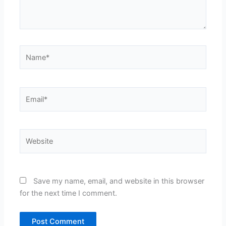
Name*
Email*
Website
Save my name, email, and website in this browser
for the next time I comment.