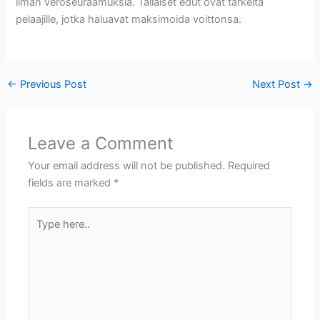
ilman veroseuraamuksia. Tällaiset edut ovat tärkeitä
pelaajille, jotka haluavat maksimoida voittonsa.
←
Previous Post
Next Post
→
Leave a Comment
Your email address will not be published.
Required
fields are marked
*
Type
here..