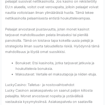
pelaajat suosivat nettikasinoita. Jos kasino on rekisteröity
EU:n alueella, voitot ovat verovapaita, jolloin pelaajat voivat
nauttia voitoistaan ilman ylimääräisiä huolia. Tämä tekee
nettikasinolla pelaamisesta entistä houkuttelevampaa.
Pelaajat arvostavat joustavuutta, joten monet kasinot
tarjoavat mahdollisuuden pelata ilmaiseksi tai pienillä
panoksilla. Tämä on loistava tapa kokeilla uusia pelejä ja
strategioita ilman suurta taloudellista riskiä. Hyödynnä tämä
mahdollisuus ja löydä omat suosikkisi.
Bonukset: Etsi kasinoita, jotka tarjoavat jatkuvia ja
houkuttelevia bonuksia.
Maksutavat: Vertaile eri maksutapoja ja niiden etuja.
LuckyCasino: Talletus- ja nostovaihtoehdot
Lucky Casinon asiakaspalvelu on saanut paljon kiitosta
pelaajilta. Monet arvostavat nopeita ja ystävällisiä
vastauksia kysymyksiinsä. Asiakaspalvelu on saatavilla