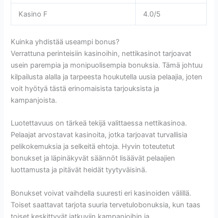
Kasino F
4.0/5
Kuinka yhdistää useampi bonus?
Verrattuna perinteisiin kasinoihin, nettikasinot tarjoavat
usein parempia ja monipuolisempia bonuksia. Tämä johtuu
kilpailusta alalla ja tarpeesta houkutella uusia pelaajia, joten
voit hyötyä tästä erinomaisista tarjouksista ja
kampanjoista.
Luotettavuus on tärkeä tekijä valittaessa nettikasinoa.
Pelaajat arvostavat kasinoita, jotka tarjoavat turvallisia
pelikokemuksia ja selkeitä ehtoja. Hyvin toteutetut
bonukset ja läpinäkyvät säännöt lisäävät pelaajien
luottamusta ja pitävät heidät tyytyväisinä.
Bonukset voivat vaihdella suuresti eri kasinoiden välillä.
Toiset saattavat tarjota suuria tervetulobonuksia, kun taas
toiset keskittyvät jatkuviin kampanjoihin ja