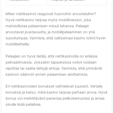
Miten nettikasinot reagoivat huonoihin arvosteluihin?
Hyvä nettikasino tarjoaa myös mobiiliversion, joka
mahdollistaa pelaamisen missä tahansa. Pelaajat
arvostavat joustavuutta, ja mobiilipelaaminen on yhä
suositumpaa. Varmista, että valitsemasi kasino toimii hyvin
mobiililaitteilla.
Pelaajien on hyvä tietää, että nettikasinoilla on erilaisia
pelivaatimuksia. Joissakin tapauksissa voitot voidaan
rajoittaa tai vaatia tiettyjä ehtoja. Varmista, että ymmärrät
kasinon säännöt ennen pelaamisen aloittamista.
Eri nettikasinoiden bonukset vaihtelevat suuresti. Vertaile
bonuksia ja katso, mikä kasino tarjoaa parhaan arvoa. Hyvä
bonus voi merkittävästi parantaa pelikokemustasi ja antaa
sinulle lisää peliaikaa.