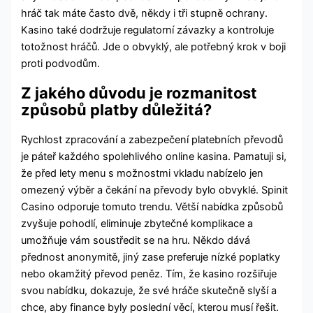
hráč tak máte často dvě, někdy i tři stupně ochrany.
Kasino také dodržuje regulatorní závazky a kontroluje
totožnost hráčů. Jde o obvyklý, ale potřebný krok v boji
proti podvodům.
Z jakého důvodu je rozmanitost
způsobů platby důležitá?
Rychlost zpracování a zabezpečení platebních převodů
je páteř každého spolehlivého online kasina. Pamatuji si,
že před lety menu s možnostmi vkladu nabízelo jen
omezený výběr a čekání na převody bylo obvyklé. Spinit
Casino odporuje tomuto trendu. Větší nabídka způsobů
zvyšuje pohodlí, eliminuje zbytečné komplikace a
umožňuje vám soustředit se na hru. Někdo dává
přednost anonymitě, jiný zase preferuje nízké poplatky
nebo okamžitý převod peněz. Tím, že kasino rozšiřuje
svou nabídku, dokazuje, že své hráče skutečně slyší a
chce, aby finance byly poslední věcí, kterou musí řešit.