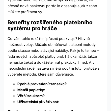
přesně nové bankovní portfolio obsahuje a jak z toho
můžete profitovat vy.
Benefity rozšířeného platebního
systému pro hráče
Co vám tohle rozšíření přesně poskytuje? Hlavně
možnost volby. Můžete obměňovat platební metody
podle situace nebo stávající nabídky. Pak je tu tempo –
řada nových způsobů platby probíhá okamžitě, takže
nemusíte čekat a dokážete hrát prakticky ihned. A v
neposlední řadě nastává silnější pocit jistoty, protože si
vyberete metodu, které sám důvěřujete.
Rychlé provedení transakcí:
Menší poplatky:
Větší soukromí:
Uživatelská přívětivost: