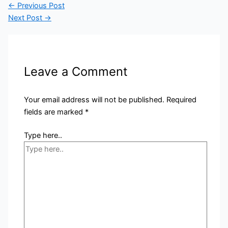
←
Previous Post
Next Post
→
Leave a Comment
Your email address will not be published.
Required
fields are marked
*
Type here..