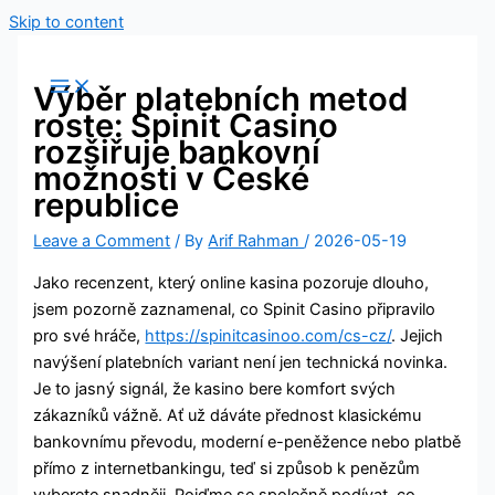
Skip to content
Výběr platebních metod
roste: Spinit Casino
rozšiřuje bankovní
možnosti v České
republice
Leave a Comment
/ By
Arif Rahman
/
2026-05-19
Jako recenzent, který online kasina pozoruje dlouho,
jsem pozorně zaznamenal, co Spinit Casino připravilo
pro své hráče,
https://spinitcasinoo.com/cs-cz/
. Jejich
navýšení platebních variant není jen technická novinka.
Je to jasný signál, že kasino bere komfort svých
zákazníků vážně. Ať už dáváte přednost klasickému
bankovnímu převodu, moderní e-peněžence nebo platbě
přímo z internetbankingu, teď si způsob k penězům
vyberete snadněji. Pojďme se společně podívat, co