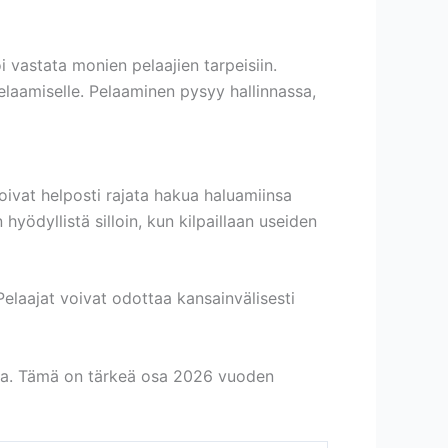
i vastata monien pelaajien tarpeisiin.
elaamiselle. Pelaaminen pysyy hallinnassa,
ivat helposti rajata hakua haluamiinsa
yödyllistä silloin, kun kilpaillaan useiden
 Pelaajat voivat odottaa kansainvälisesti
toja. Tämä on tärkeä osa 2026 vuoden