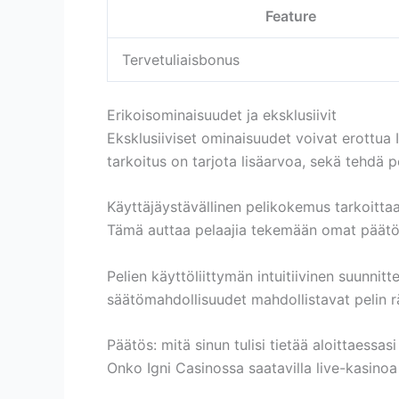
Feature
Tervetuliaisbonus
Erikoisominaisuudet ja eksklusiivit
Eksklusiiviset ominaisuudet voivat erottua I
tarkoitus on tarjota lisäarvoa, sekä tehdä
Käyttäjäystävällinen pelikokemus tarkoitta
Tämä auttaa pelaajia tekemään omat päätö
Pelien käyttöliittymän intuitiivinen suunnitt
säätömahdollisuudet mahdollistavat pelin r
Päätös: mitä sinun tulisi tietää aloittaessasi
Onko Igni Casinossa saatavilla live-kasinoa 