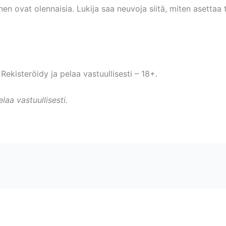
en ovat olennaisia. Lukija saa neuvoja siitä, miten asettaa t
ekisteröidy ja pelaa vastuullisesti – 18+.
aa vastuullisesti.