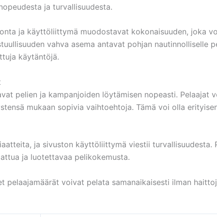
peudesta ja turvallisuudesta.
arjonta ja käyttöliittymä muodostavat kokonaisuuden, joka vo
stuullisuuden vahva asema antavat pohjan nautinnolliselle p
ttuja käytäntöjä.
t
at pelien ja kampanjoiden löytämisen nopeasti. Pelaajat vo
stensä mukaan sopivia vaihtoehtoja. Tämä voi olla erityisen h
atteita, ja sivuston käyttöliittymä viestii turvallisuudesta.
jattua ja luotettavaa pelikokemusta.
et pelaajamäärät voivat pelata samanaikaisesti ilman hait