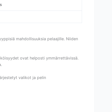
ls
yyppisiä mahdollisuuksia pelaajille. Niiden
äköisyydet ovat helposti ymmärrettävissä.
.
rjestetyt valikot ja pelin