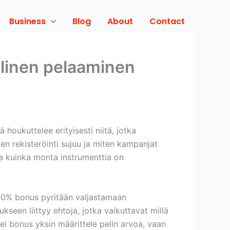
Business
Blog
About
Contact
ullinen pelaaminen
houkuttelee erityisesti niitä, jotka
ten rekisteröinti sujuu ja miten kampanjat
ja kuinka monta instrumenttia on
100% bonus pyritään valjastamaan
een liittyy ehtoja, jotka vaikuttavat millä
ttei bonus yksin määrittele pelin arvoa, vaan