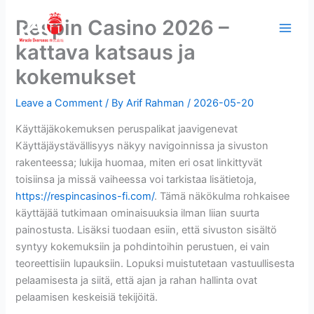
Skip
Respin Casino 2026 –
to
content
kattava katsaus ja
kokemukset
Leave a Comment
/ By
Arif Rahman
/
2026-05-20
Käyttäjäkokemuksen peruspalikat jaavigenevat
Käyttäjäystävällisyys näkyy navigoinnissa ja sivuston
rakenteessa; lukija huomaa, miten eri osat linkittyvät
toisiinsa ja missä vaiheessa voi tarkistaa lisätietoja,
https://respincasinos-fi.com/
. Tämä näkökulma rohkaisee
käyttäjää tutkimaan ominaisuuksia ilman liian suurta
painostusta. Lisäksi tuodaan esiin, että sivuston sisältö
syntyy kokemuksiin ja pohdintoihin perustuen, ei vain
teoreettisiin lupauksiin. Lopuksi muistutetaan vastuullisesta
pelaamisesta ja siitä, että ajan ja rahan hallinta ovat
pelaamisen keskeisiä tekijöitä.