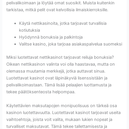
pelivalikoimaan ja löytää omat suosikit. Muista kuitenkin
tarkistaa, mitkä pelit ovat kelvollisia ilmaiskierroksille.
Käytä nettikasinoita, jotka tarjoavat turvallisia
kotiutuksia
Hyödynnä bonuksia ja palkintoja
Valitse kasino, joka tarjoaa asiakaspalvelua suomeksi
Miksi luotettavat nettikasinot tarjoavat reiluja bonuksia?
Oikean nettikasinon valinta voi olla haastavaa, mutta on
olemassa muutamia merkkejä, jotka auttavat sinua.
Luotettavat kasinot ovat läpinäkyviä lisenssistään ja
pelivalikoimastaan. Tämä lisää pelaajien luottamusta ja
tekee päätöksenteosta helpompaa.
Käytettävien maksutapojen monipuolisuus on tärkeä osa
kasinon luotettavuutta. Luotettavat kasinot tarjoavat useita
vaihtoehtoja, joista voit valita, mukaan lukien nopeat ja
turvalliset maksutavat. Tämä tekee tallettamisesta ja