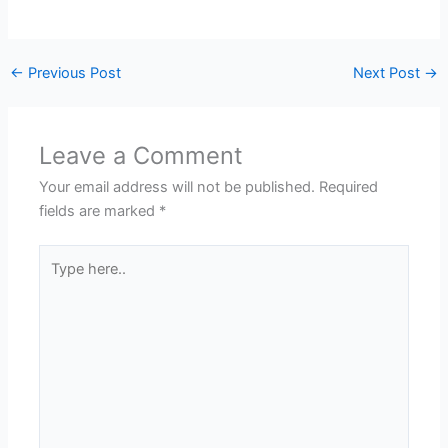
←
Previous Post
Next Post
→
Leave a Comment
Your email address will not be published.
Required
fields are marked
*
Type
here..