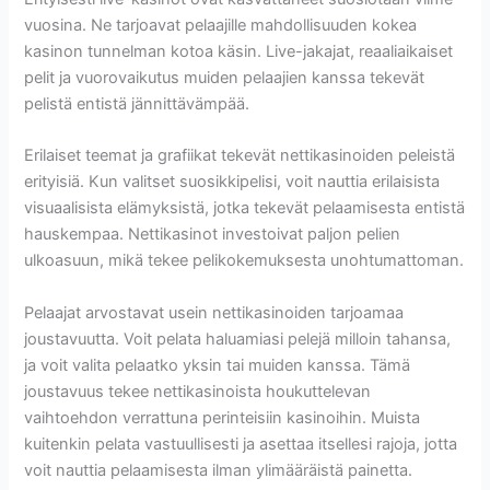
vuosina. Ne tarjoavat pelaajille mahdollisuuden kokea
kasinon tunnelman kotoa käsin. Live-jakajat, reaaliaikaiset
pelit ja vuorovaikutus muiden pelaajien kanssa tekevät
pelistä entistä jännittävämpää.
Erilaiset teemat ja grafiikat tekevät nettikasinoiden peleistä
erityisiä. Kun valitset suosikkipelisi, voit nauttia erilaisista
visuaalisista elämyksistä, jotka tekevät pelaamisesta entistä
hauskempaa. Nettikasinot investoivat paljon pelien
ulkoasuun, mikä tekee pelikokemuksesta unohtumattoman.
Pelaajat arvostavat usein nettikasinoiden tarjoamaa
joustavuutta. Voit pelata haluamiasi pelejä milloin tahansa,
ja voit valita pelaatko yksin tai muiden kanssa. Tämä
joustavuus tekee nettikasinoista houkuttelevan
vaihtoehdon verrattuna perinteisiin kasinoihin. Muista
kuitenkin pelata vastuullisesti ja asettaa itsellesi rajoja, jotta
voit nauttia pelaamisesta ilman ylimääräistä painetta.