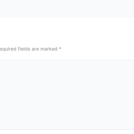
equired fields are marked
*