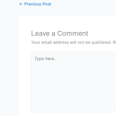
←
Previous Post
Leave a Comment
Your email address will not be published.
R
Type
here..