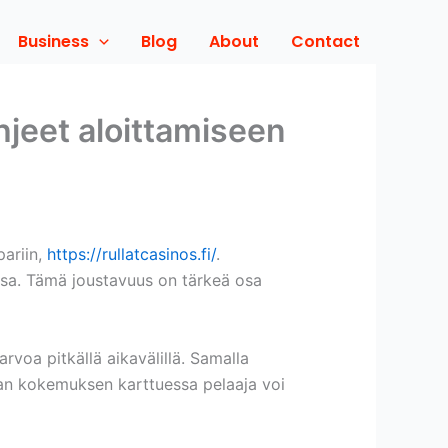
Business
Blog
About
Contact
hjeet aloittamiseen
pariin,
https://rullatcasinos.fi/
.
eissa. Tämä joustavuus on tärkeä osa
rvoa pitkällä aikavälillä. Samalla
man kokemuksen karttuessa pelaaja voi