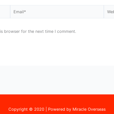
Email*
Webs
is browser for the next time I comment.
Copyright © 2020 | Powered by Miracle Overseas